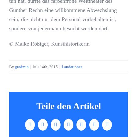
tun hat, dürfte das farbenfrohe Welttheater des
Günther Rechn eine willkommene Abwechslung
sein, die nicht nur dem Personal vorbehalten ist,
sondern von jedermann besucht werden darf.
© Maike Rößiger, Kunsthistorikerin
By
gradmin
|
Juli 14th, 2015
|
Laudationes
Teile den Artikel
Facebook
X
LinkedIn
Tumblr
Pinterest
Vk
Email